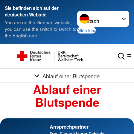
Sie befinden sich auf der
Sprache wechseln zu
deutschen Website
You are on the German website,
you can use the switch to switch to
Alles klar
the English one
DRK
Bereitschaft
Weilheim/Teck
Ablauf einer Blutspende
Ablauf einer
Blutspende
Ansprechpartner
Frau Sigrun Maurer-Schindel